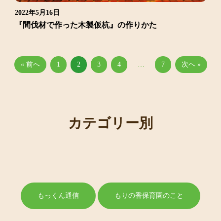
2022年5月16日
『間伐材で作った木製仮杭』の作りかた
« 前へ
1
2
3
4
…
7
次へ »
カテゴリー別
もっくん通信
もりの香保育園のこと