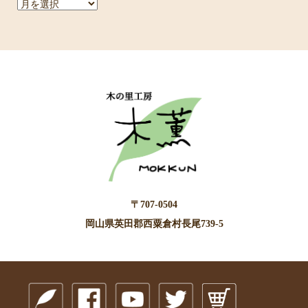
ア
ー
カ
イ
ブ
〒707-0504
岡山県英田郡西粟倉村長尾739-5