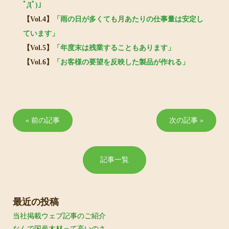
ﾟДﾟ)」
【Vol.4】
「雨の日が多くても月あたりの仕事量は安定し
ています」
【Vol.5】
「年度末は残業することもあります」
【Vol.6】
「お客様の要望を反映した製品が作れる」
« 前の記事
次の記事 »
記事一覧
最近の投稿
当社掲載ウェブ記事のご紹介
なんで国産木材って高いのさ