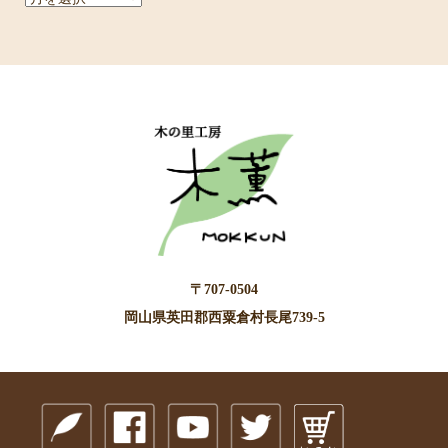
ー
カ
イ
ブ
〒707-0504
岡山県英田郡西粟倉村長尾739-5