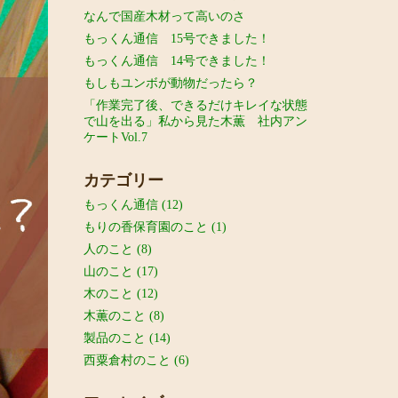
なんで国産木材って高いのさ
もっくん通信 15号できました！
もっくん通信 14号できました！
もしもユンボが動物だったら？
「作業完了後、できるだけキレイな状態
で山を出る」私から見た木薫 社内アン
ケートVol.7
カテゴリー
もっくん通信
(12)
もりの香保育園のこと
(1)
人のこと
(8)
山のこと
(17)
木のこと
(12)
木薫のこと
(8)
製品のこと
(14)
西粟倉村のこと
(6)