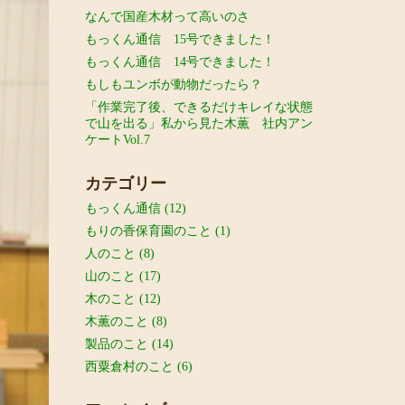
なんで国産木材って高いのさ
もっくん通信 15号できました！
もっくん通信 14号できました！
もしもユンボが動物だったら？
「作業完了後、できるだけキレイな状態
で山を出る」私から見た木薫 社内アン
ケートVol.7
カテゴリー
もっくん通信
(12)
もりの香保育園のこと
(1)
人のこと
(8)
山のこと
(17)
木のこと
(12)
木薫のこと
(8)
製品のこと
(14)
西粟倉村のこと
(6)