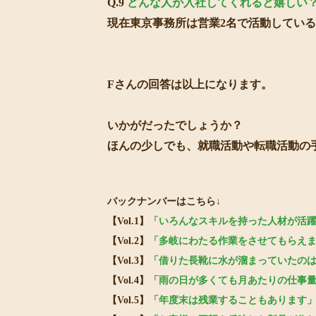
Q.9
どんな人が入社してくれると嬉しい
現在東京事務所は営業2名で活動してい
Fさんの回答は以上になります。
いかがだったでしょうか？
ほんの少しでも、就職活動や転職活動の
バックナンバーはこちら↓
【Vol.1】
「いろんなスキルを持った人材が活
【Vol.2】
「多岐にわたる作業をさせてもらえ
【Vol.3】
「借りた長靴に水が溜まっていたのはビッ
【Vol.4】
「雨の日が多くても月あたりの仕事
【Vol.5】
「年度末は残業することもあります