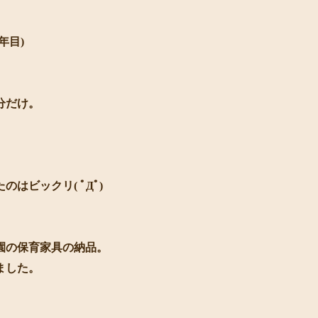
年目)
分だけ。
ビックリ( ﾟДﾟ)
園の保育家具の納品。
ました。