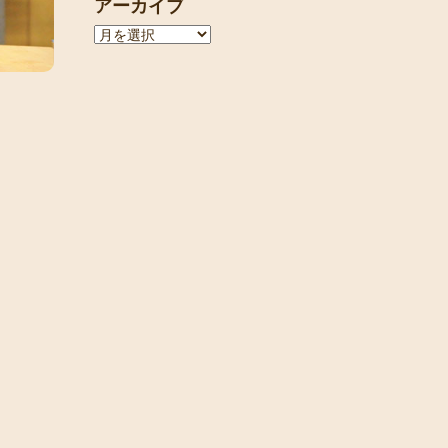
アーカイブ
ア
ー
カ
イ
ブ