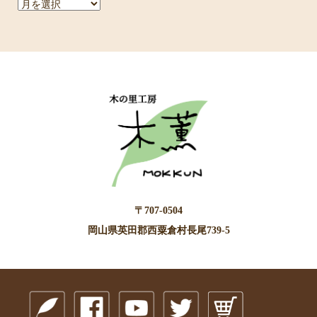
ア
ー
カ
イ
ブ
〒707-0504
岡山県英田郡西粟倉村長尾739-5