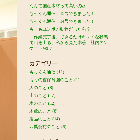
なんで国産木材って高いのさ
もっくん通信 15号できました！
もっくん通信 14号できました！
もしもユンボが動物だったら？
「作業完了後、できるだけキレイな状態
で山を出る」私から見た木薫 社内アン
ケートVol.7
カテゴリー
もっくん通信
(12)
もりの香保育園のこと
(1)
人のこと
(8)
山のこと
(17)
木のこと
(12)
木薫のこと
(8)
製品のこと
(14)
西粟倉村のこと
(6)