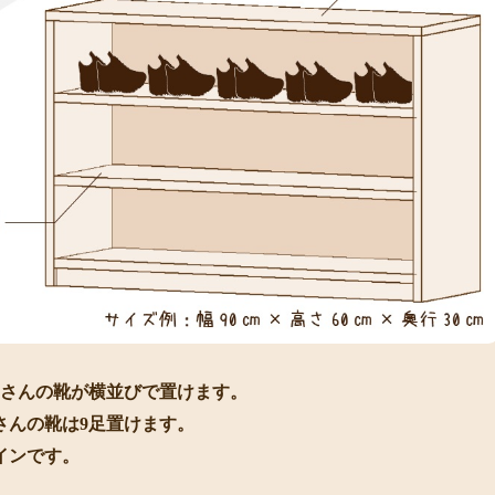
くさんの靴が横並びで置けます。
児さんの靴は9足置けます。
インです。