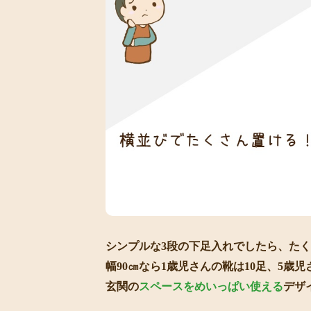
シンプルな3段の下足入れでしたら、た
幅90㎝なら1歳児さんの靴は10足、5歳
玄関の
スペースをめいっぱい使える
デザ