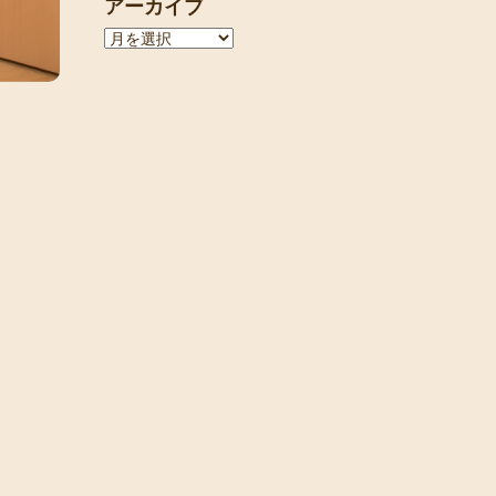
アーカイブ
ア
ー
カ
イ
ブ