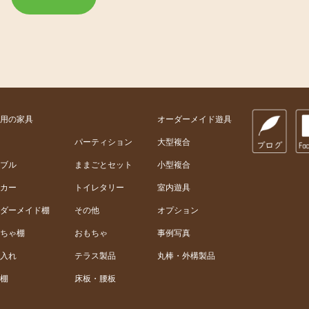
用の家具
オーダーメイド遊具
パーティション
大型複合
ブル
ままごとセット
小型複合
カー
トイレタリー
室内遊具
ダーメイド棚
その他
オプション
ちゃ棚
おもちゃ
事例写真
入れ
テラス製品
丸棒・外構製品
棚
床板・腰板