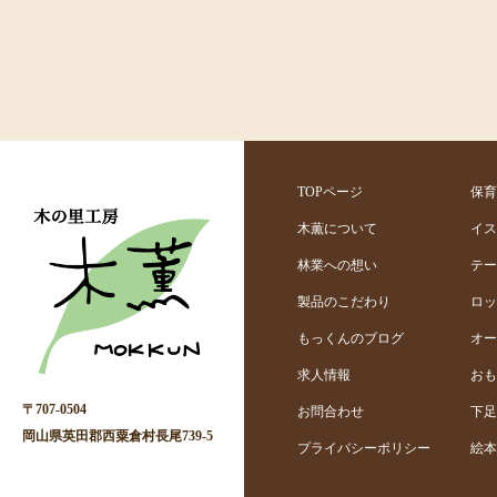
TOPページ
保育
木薫について
イス
林業への想い
テー
製品のこだわり
ロッ
もっくんのブログ
オー
求人情報
おも
〒707-0504
お問合わせ
下足
岡山県英田郡西粟倉村長尾739-5
プライバシーポリシー
絵本