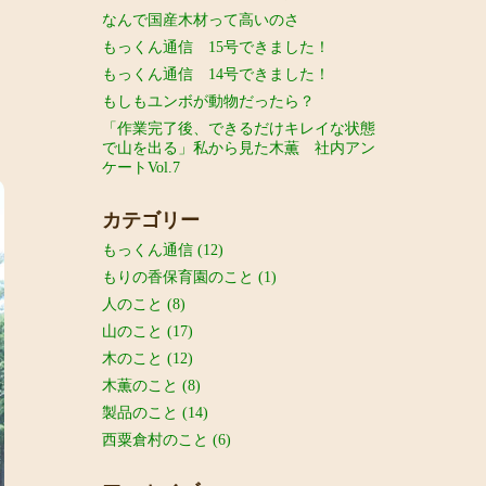
なんで国産木材って高いのさ
もっくん通信 15号できました！
もっくん通信 14号できました！
もしもユンボが動物だったら？
「作業完了後、できるだけキレイな状態
で山を出る」私から見た木薫 社内アン
ケートVol.7
カテゴリー
もっくん通信
(12)
もりの香保育園のこと
(1)
人のこと
(8)
山のこと
(17)
木のこと
(12)
木薫のこと
(8)
製品のこと
(14)
西粟倉村のこと
(6)