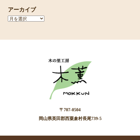
アーカイブ
ア
ー
カ
イ
ブ
〒707-0504
岡山県英田郡西粟倉村長尾739-5