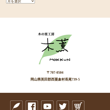
ア
ー
カ
イ
ブ
〒707-0504
岡山県英田郡西粟倉村長尾739-5