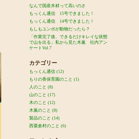
なんで国産木材って高いのさ
もっくん通信 15号できました！
もっくん通信 14号できました！
もしもユンボが動物だったら？
「作業完了後、できるだけキレイな状態
で山を出る」私から見た木薫 社内アン
ケートVol.7
カテゴリー
もっくん通信
(12)
もりの香保育園のこと
(1)
人のこと
(8)
山のこと
(17)
木のこと
(12)
木薫のこと
(8)
製品のこと
(14)
西粟倉村のこと
(6)