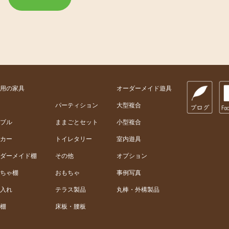
用の家具
オーダーメイド遊具
パーティション
大型複合
ブル
ままごとセット
小型複合
カー
トイレタリー
室内遊具
ダーメイド棚
その他
オプション
ちゃ棚
おもちゃ
事例写真
入れ
テラス製品
丸棒・外構製品
棚
床板・腰板