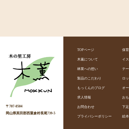
TOPページ
保育
木薫について
イス
林業への想い
テー
製品のこだわり
ロッ
もっくんのブログ
オー
求人情報
おも
〒707-0504
お問合わせ
下足
岡山県英田郡西粟倉村長尾739-5
プライバシーポリシー
絵本