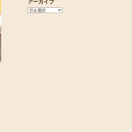
アーカイブ
ア
ー
カ
イ
ブ