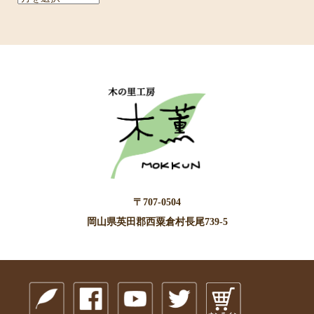
ー
カ
イ
ブ
〒707-0504
岡山県英田郡西粟倉村長尾739-5