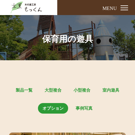
MENU
保育用の遊具
製品一覧
大型複合
小型複合
室内遊具
オプション
事例写真