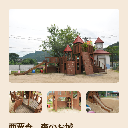
西粟倉 森のお城