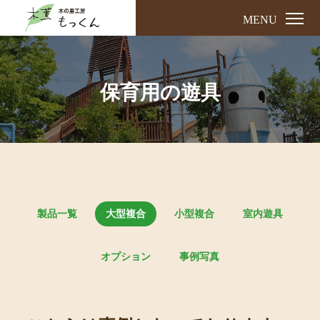
MENU
保育用の遊具
製品一覧
大型複合
小型複合
室内遊具
オプション
事例写真