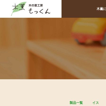
木薫
製品一覧
イス