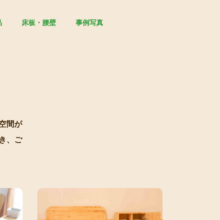
品
床板・腰壁
事例写真
空間が
き、ご